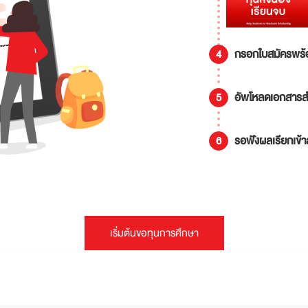
กรอกใบสมัครพร้
อัพโหลดเอกสารส
รอฟังผลเรียกเข้
เริ่มต้นขอทุนการศึกษา